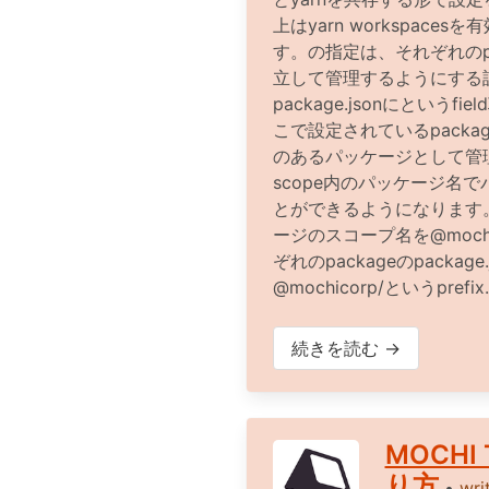
上はyarn workspace
す。の指定は、それぞれのpack
立して管理するようにする
package.jsonにというf
こで設定されているpacka
のあるパッケージとして管
scope内のパッケージ名
とができるようになります
ージのスコープ名を@moch
ぞれのpackageのpackage.j
@mochicorp/というprefix
続きを読む →
MOCHI 
り方
•
wri