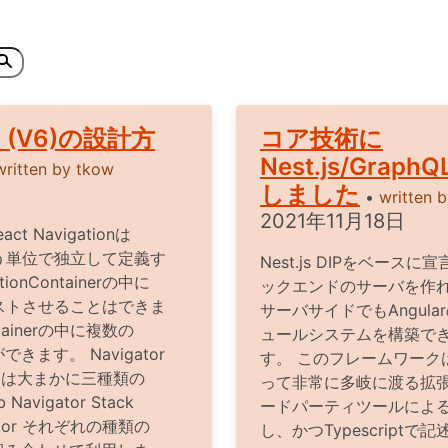
on (V6)の設計方
コア技術に
Nest.js/Graph
written by
tkow
しました
•
written 
2021年11月18日
act Navigationは
erという単位で独立して定義す
Nest.js DIPをベー
onContainerの中に
ックエンドのサーバを作
erをネストさせることはできま
サーバサイドでもAngul
ntainerの中に複数の
ュールシステムを構築で
できます。 Navigator
す。 このフレームワークはa
ionには大まかに三種類の
って非常に多岐に渡る拡
Navigator Stack
ードパーティツールによ
vigator それぞれの種類の
し、かつTypescript