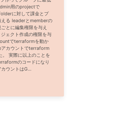
min用のprojectで
ってfolderに対して課金とプ
 leaderとmemberの
境ごとに編集権限を与え
プロジェクト作成の権限を与
countでterraformを動か
ウントでterraform
た。 実際に以上のことを
raformのコードになり
yのアカウントはG…