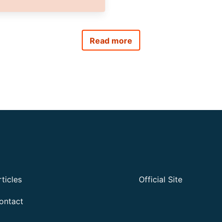
Read more
rticles
Official Site
ontact