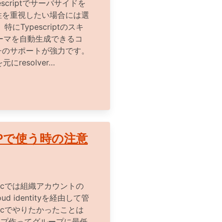
escriptでサーバサイドを
性を重視したい場合には選
にTypescriptのスキ
キーマを自動生成できるコ
チのサポートが強力です。
元にresolver…
GCPで使う時の注意
incでは組織アカウントの
oud identityを経由して管
incでやりたかったことは
ループ作ってグループに最低