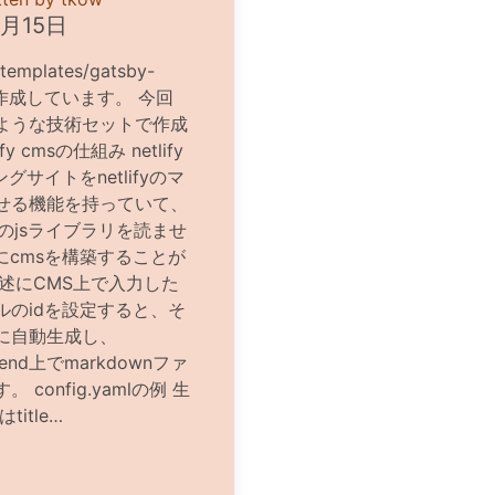
9月15日
mplates/gatsby-
sを元に作成しています。 今回
ような技術セットで作成
 cmsの仕組み netlify
ングサイトをnetlifyのマ
せる機能を持っていて、
sのjsライブラリを読ませ
上にcmsを構築することが
lの記述にCMS上で入力した
ルのidを設定すると、そ
に自動生成し、
kend上でmarkdownファ
onfig.yamlの例 生
itle…