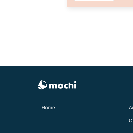
Home
A
C