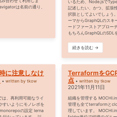
じて組み合わせて利用しま
いるため、Node.jsでTyp
b Navigatorは名前の通り、
記述したい、かつ、拡張
択肢としてよいでしょう。 特
ーマからGraphQLのス
ードファーストアプロー
もちろんGraphQLのSDLを
続きを読む →
扱う時に注意しなけ
Terraformを
と
点
•
written by
tkow
•
written by
tkow
2021年11月11日
トでは、再利用可能なライ
組織を管理する MOCHI.
やすいようにモノレポを
管理も全てterraformとcl
orepoの設定 lerna
理しています。 MOCHI.
定を行なっています。 以
folder単位で組織のグ