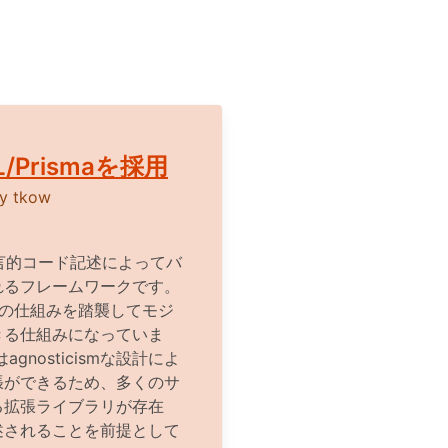
QL/Prismaを採用
by
tkow
スに宣言的コード記述によってバ
れるフレームワークです。
arの仕組みを踏襲してモジ
きる仕組みになっていま
gnosticismな設計によ
張ができるため、多くのサ
る拡張ライブラリが存在
で記述されることを前提として