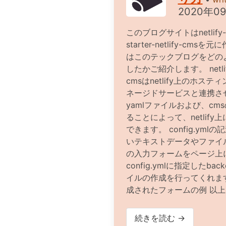
2020年0
このブログサイトはnetlify-te
starter-netlify-cm
はこのテックブログをどの
したかご紹介します。 netlify
cmsはnetlify上のホスティ
ネージドサービスと連携さ
yamlファイルおよび、cm
ることによって、netlify
できます。 config.ym
いテキストデータやファイ
の入力フォームをページ上
config.ymlに指定したbac
イルの作成を行ってくれます。 c
成されたフォームの例 以上はt
続きを読む →