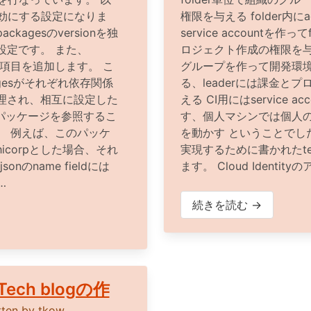
sを有効にする設定になりま
権限を与える folder内にad
agesのversionを独
service accountを作
設定です。 また、
ロジェクト作成の権限を与える
ield項目を追加します。 こ
グループを作って開発環
gesがそれぞれ依存関係
る、leaderには課金と
理され、相互に設定した
える CI用にはservice ac
でパッケージを参照するこ
す、個人マシンでは個人のアカ
。 例えば、このパッケ
を動かす ということでし
icorpとした場合、それ
実現するために書かれたter
sonのname fieldには
ます。 Cloud Identit
…
続きを読む →
Tech blogの作
tten by
tkow